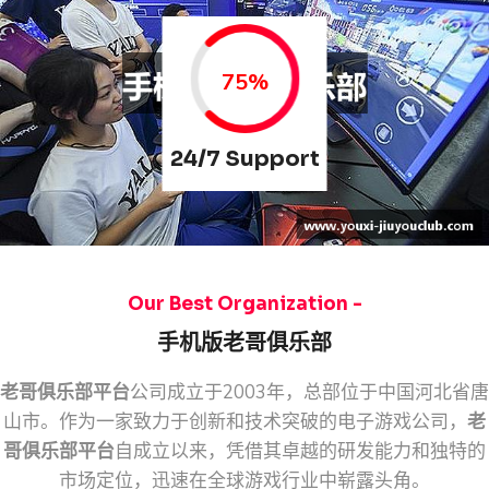
0.75%
24/7 Support
Our Best Organization -
手机版老哥俱乐部
老哥俱乐部平台
公司成立于2003年，总部位于中国河北省唐
山市。作为一家致力于创新和技术突破的电子游戏公司，
老
哥俱乐部平台
自成立以来，凭借其卓越的研发能力和独特的
市场定位，迅速在全球游戏行业中崭露头角。