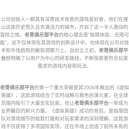
公司创始人一群具有深厚技术背景的游戏爱好者，他们在唐
山这座历史悠久且充满活力的城市，开启了这一令人激动的
冒险之旅。
老哥俱乐部平台
的核心理念是“极限体验、无限可
能”，这不仅体现在其游戏的创新设计中，也体现在公司对技
术和市场趋势的敏锐洞察力上。自创立之初，
老哥俱乐部平
台
就明确了以用户为中心的研发路线，不断探索更符合玩家
需求的游戏内容和玩法。
老哥俱乐部平台
的第一个重大突破是其2006年推出的《虚拟
英雄》，这款游戏结合了实时战略与角色扮演元素，在全球
范围内吸引了大量忠实玩家，也让
老哥俱乐部平台
一举成为
业界瞩目的新兴力量。《虚拟英雄》成功的背后，是极限团
队对游戏细节的极致打磨和对玩家需求的深刻理解。这款游
戏不仅获得了多项国际奖项，还在市场上创造了前所未有的