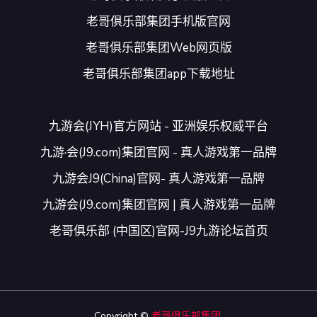
老哥俱乐部集团手机版官网
老哥俱乐部集团Web网页版
老哥俱乐部集团app下载地址
九游会(JYH)官方网站 - 亚洲娱乐权威平台
九游·会(J9.com)集团官网 - 真人游戏第一品牌
九游会J9(China)官网- 真人游戏第一品牌
九游会(J9.com)集团官网 | 真人游戏第一品牌
老哥俱乐部 (中国区)官网-J9九游论坛首页
Copyright ©
老哥俱乐部集团
.