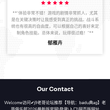
**“体验非常不错！游戏的剧情非常抓人，尤其
是在关键决策时让我感受到真正的挑战。战斗系
统也有很高的自由度，可以根据自己的喜好来定
制角色技能。总体来说，玩得很过瘾！”**
郁雁卉
Our Contact
Welcome访问✔j9老哥论坛推荐【导航：baidu典ag】老
哥俱乐部2026最新版官网\登录\入口\网页版网址