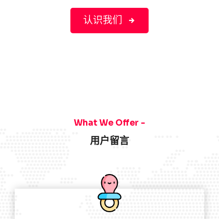
认识我们
What We Offer -
用户留言