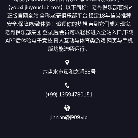
【youxi-jiuyouclub.com】以下简称：老哥俱乐部官网✔
正版官网全站,全称:老哥俱乐部平台,稳定18年信誉推荐
安全.保障!极致体验！追逐你的梦想,直到它们成为现实.
老哥俱乐部集团,登录后,会员可以轻松进入全站入口,下载
APP后体验电子竞技,真人互动与体育类游戏,网页与手机
版均能流畅运行。
六盘水市茄和之涧58号
(+99) 13594780151
jinnian@j909.vip