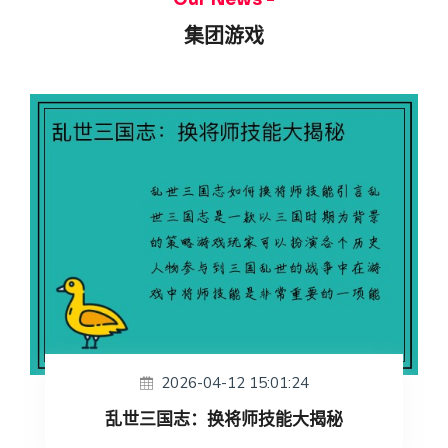
集团游戏
2026-04-12 15:01:24
乱世三国志：换将师技能大揭秘