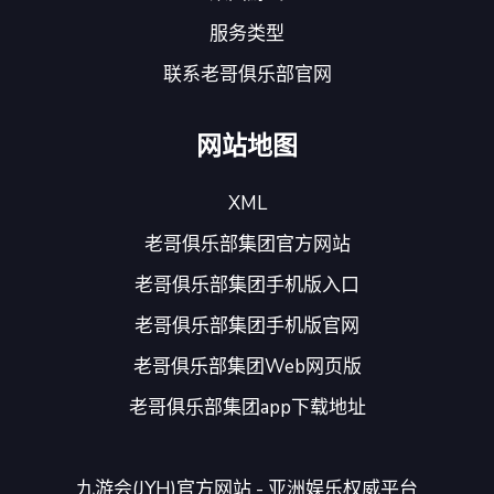
服务类型
联系老哥俱乐部官网
网站地图
XML
老哥俱乐部集团官方网站
老哥俱乐部集团手机版入口
老哥俱乐部集团手机版官网
老哥俱乐部集团Web网页版
老哥俱乐部集团app下载地址
九游会(JYH)官方网站 - 亚洲娱乐权威平台