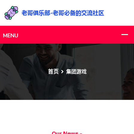
首页
集团游戏
Our News -