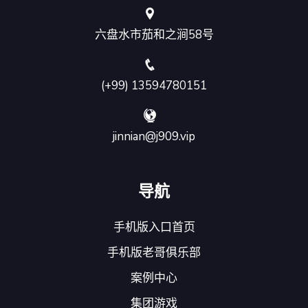
六盘水市茄和之涧58号
(+99) 13594780151
jinnian@j909.vip
导航
手机版入口首页
手机版老哥俱乐部
案例中心
集团游戏